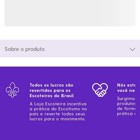
Sobre o produto
Todos os lucros são
Nós estam
revertidos para os
você ness
Escoteiros do Brasil
Surgimos 
produtos 
A Loja Escoteira incentiva
de forma 
a prática do Escotismo no
prática do
país e reverte todos seus
lucros para o movimento.