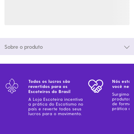
Sobre o produto
Todos os lucros são
Nós estam
revertidos para os
você ness
Escoteiros do Brasil
Surgimos 
produtos 
A Loja Escoteira incentiva
de forma 
a prática do Escotismo no
prática do
país e reverte todos seus
lucros para o movimento.