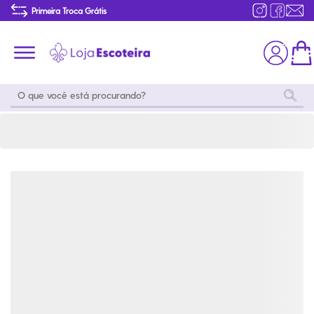
Calça Jogger World Scouting Verde Unissex | Loja Escoteira
Primeira Troca Grátis
Produtos de produção Brasileira
Parcelamento das compras
Frete grátis consulte o regulamento
Primeira Troca Grátis
Moda
Coleções
Utilidades
World
Scouting
Feminino
Coleção
Acampamento
Snoopy
Acampame
Acessórios
Viagem
Eventos
Moda
Masculino
Outros
Coleção Scouts
Acessórios
Infantil
Vibes
Outros
Coleção Flor de
Educativo
Lis
Coleção