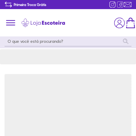
Calça Social Caqui Feminina Modelo 2016 | Loja Escoteira
Primeira Troca Grátis
Produtos de produção Brasileira
Parcelamento das compras
Frete grátis consulte o regulamento
Primeira Troca Grátis
Moda
Coleções
Utilidades
World
Scouting
Feminino
Coleção
Acampamento
Snoopy
Acampame
Acessórios
Viagem
Eventos
Moda
Masculino
Outros
Coleção Scouts
Acessórios
Infantil
Vibes
Outros
Coleção Flor de
Educativo
Lis
Coleção