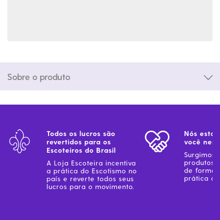
Sobre o produto
Todos os lucros são
Nós estam
revertidos para os
você ness
Escoteiros do Brasil
Surgimos 
produtos 
A Loja Escoteira incentiva
de forma 
a prática do Escotismo no
prática do
país e reverte todos seus
lucros para o movimento.