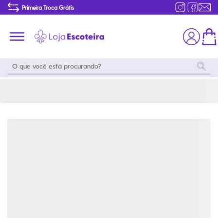
Calça Social Caqui Feminina Modelo 2016 | Loja Escoteira
Primeira Troca Grátis
Produtos de produção Brasileira
Parcelamento das compras
Frete grátis consulte o regulamento
Primeira Troca Grátis
Moda
Coleções
Utilidades
World
Scouting
Feminino
Coleção
Acampamento
Snoopy
Acampame
Acessórios
Viagem
Eventos
Moda
Masculino
Outros
Coleção Scouts
Acessórios
Infantil
Vibes
Outros
Coleção Flor de
Educativo
Lis
Coleção