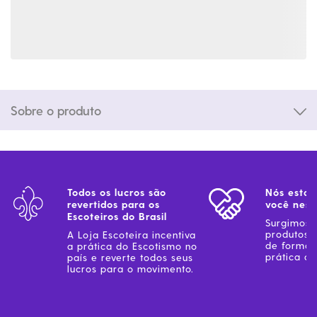
Sobre o produto
Todos os lucros são
Nós estam
revertidos para os
você ness
Escoteiros do Brasil
Surgimos 
produtos 
A Loja Escoteira incentiva
de forma 
a prática do Escotismo no
prática do
país e reverte todos seus
lucros para o movimento.