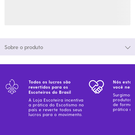
Sobre o produto
Todos os lucros são
Nós estam
revertidos para os
você ness
Escoteiros do Brasil
Surgimos 
produtos 
A Loja Escoteira incentiva
de forma 
a prática do Escotismo no
prática do
país e reverte todos seus
lucros para o movimento.