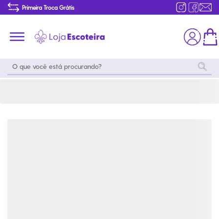
Calça Social Uniforme do Mar e do Ar Feminina Modelo 2016 | Loja Escoteira
Primeira Troca Grátis
Produtos de produção Brasileira
Parcelamento das compras
Frete grátis consulte o regulamento
Primeira Troca Grátis
Moda
Coleções
Utilidades
World
Scouting
Feminino
Coleção
Acampamento
Snoopy
Acampame
Acessórios
Viagem
Eventos
Moda
Masculino
Outros
Coleção Scouts
Acessórios
Infantil
Vibes
Outros
Coleção Flor de
Educativo
Lis
Coleção