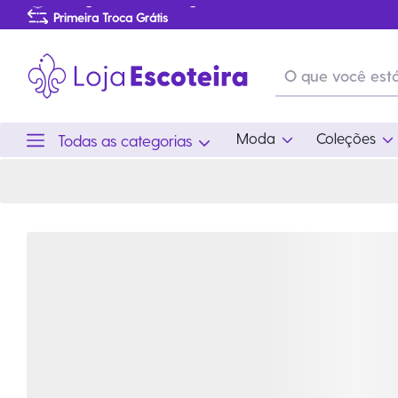
Calça Social Uniforme do Mar e do Ar Masculina Modelo 2016 | Loja Escoteira
Primeira Troca Grátis
Produtos de produção Brasileira
Parcelamento das compras
Frete grátis consulte o regulamento
Primeira Troca Grátis
Moda
Coleções
Todas as categorias
Moda
Coleções
Utilid
Feminino
Coleção Snoopy
Acam
Acessórios
Eventos
Viag
Masculino
Coleção Scouts Vibes
Outro
Infantil
Coleção Flor de Lis
Coleção Centenário
Ramo Filhotes