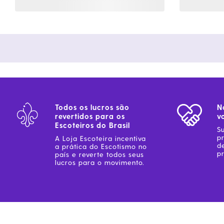
Todos os lucros são
N
revertidos para os
v
Escoteiros do Brasil
S
p
A Loja Escoteira incentiva
d
a prática do Escotismo no
pr
país e reverte todos seus
lucros para o movimento.