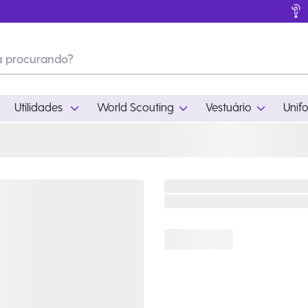
Utilidades
World Scouting
Vestuário
Unif
ades
World Scouting
Vestuário
pamento
Acampamento
Feminino
em
Moda
Masculino
s
Acessórios
Infantil
Outros
Acessórios Escotei
Educativo
Ramo Filhotes