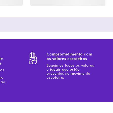
Comprometimento com
de
os valores escoteiros
s
Seguimos todos os valores
e ideais que estão
sos
presentes no movimento
escoteiro.
io
ção