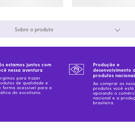
Sobre o produto
ós estamos juntos com
Produção e
ocê nessa aventura
desenvolvimento 
produtos nacionai
urgimos para trazer
rodutos de qualidade e
Ao comprar os nos
e forma acessível para a
produtos você está
ática do escotismo.
apoiando o comérc
nacional e a produ
brasileira.