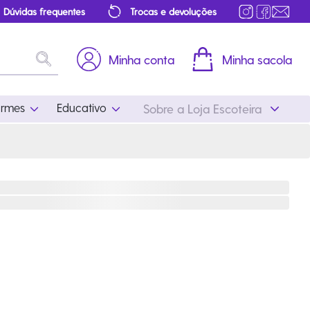
Dúvidas frequentes
Trocas e devoluções
Minha conta
Minha sacola
ormes
Educativo
Sobre a Loja Escoteira
Uniformes
Educativo
Feminino
Distintivos
Masculino
Literatura
Infantil
Programa Educativo
Atualizado
ros
Acessórios Escoteiros
Mapa de Progressão
Certificados
Cordões