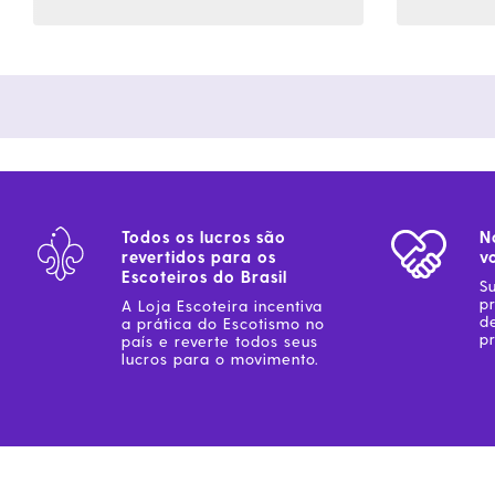
Todos os lucros são
N
revertidos para os
v
Escoteiros do Brasil
S
p
A Loja Escoteira incentiva
d
a prática do Escotismo no
pr
país e reverte todos seus
lucros para o movimento.