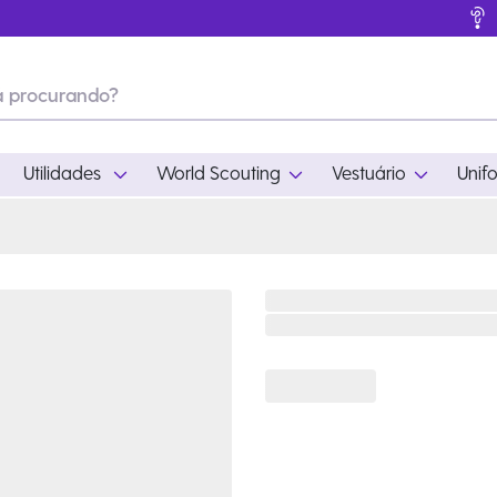
Utilidades
World Scouting
Vestuário
Unif
ades
World Scouting
Vestuário
pamento
Acampamento
Feminino
em
Moda
Masculino
s
Acessórios
Infantil
Outros
Acessórios Escotei
Educativo
Ramo Filhotes