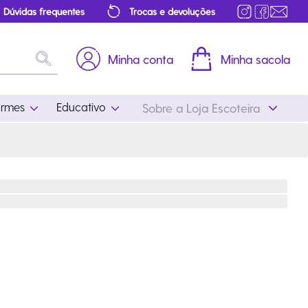
Dúvidas frequentes
Trocas e devoluções
Minha conta
Minha sacola
ormes
Educativo
Sobre a Loja Escoteira
Uniformes
Educativo
Feminino
Distintivos
Masculino
Literatura
Infantil
Programa Educativo
Atualizado
ros
Acessórios Escoteiros
Mapa de Progressão
Certificados
Cordões