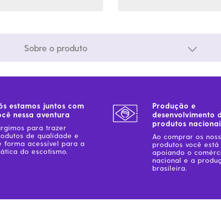
Sobre o produto
ós estamos juntos com
Produção e
ocê nessa aventura
desenvolvimento 
produtos nacionai
urgimos para trazer
rodutos de qualidade e
Ao comprar os nos
e forma acessível para a
produtos você está
ática do escotismo.
apoiando o comérc
nacional e a produ
brasileira.