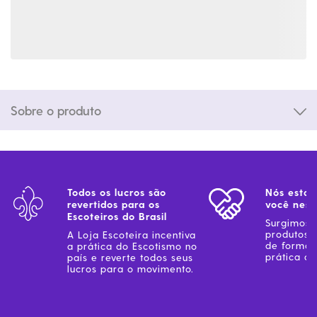
Sobre o produto
Todos os lucros são
Nós estam
revertidos para os
você ness
Escoteiros do Brasil
Surgimos 
produtos 
A Loja Escoteira incentiva
de forma 
a prática do Escotismo no
prática do
país e reverte todos seus
lucros para o movimento.