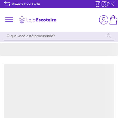
Camisa Flor de Lis Ibiza Masculina Azul | Loja Escoteira
Primeira Troca Grátis
Produtos de produção Brasileira
Parcelamento das compras
Frete grátis consulte o regulamento
Primeira Troca Grátis
Moda
Coleções
Utilidades
World
Scouting
Feminino
Coleção
Acampamento
Snoopy
Acampame
Acessórios
Viagem
Eventos
Moda
Masculino
Outros
Coleção Scouts
Acessórios
Infantil
Vibes
Outros
Coleção Flor de
Educativo
Lis
Coleção