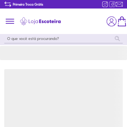
Camisa Manga Curta Adulto Verde Garrafa Masculina Modelo 2016 | Loja Escoteira
Primeira Troca Grátis
Produtos de produção Brasileira
Parcelamento das compras
Frete grátis consulte o regulamento
Primeira Troca Grátis
Moda
Coleções
Utilidades
World
Scouting
Feminino
Coleção
Acampamento
Snoopy
Acampame
Acessórios
Viagem
Eventos
Moda
Masculino
Outros
Coleção Scouts
Acessórios
Infantil
Vibes
Outros
Coleção Flor de
Educativo
Lis
Coleção