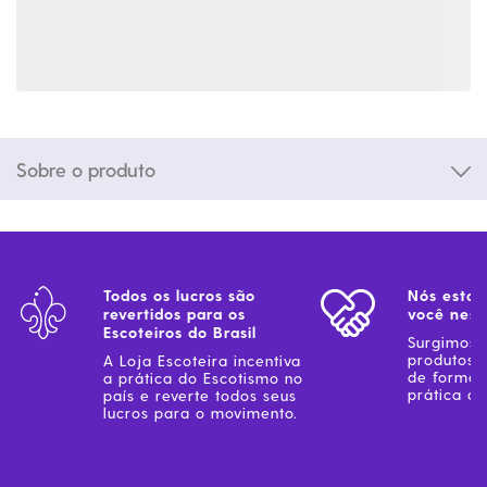
Sobre o produto
Todos os lucros são
Nós estam
revertidos para os
você ness
Escoteiros do Brasil
Surgimos 
produtos 
A Loja Escoteira incentiva
de forma 
a prática do Escotismo no
prática do
país e reverte todos seus
lucros para o movimento.