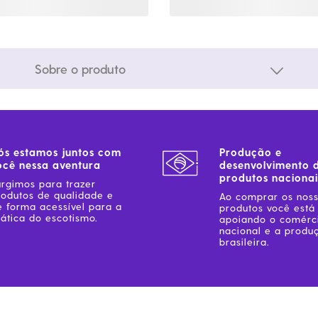
Sobre o produto
ós estamos juntos com
Produção e
ocê nessa aventura
desenvolvimento 
produtos nacionai
urgimos para trazer
rodutos de qualidade e
Ao comprar os nos
e forma acessível para a
produtos você está
ática do escotismo.
apoiando o comérc
nacional e a produ
brasileira.