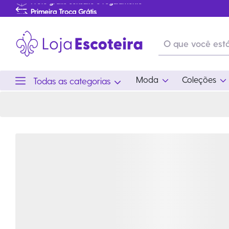
Camisa Manga Curta Jovem Azul Marinho Feminina Modelo 2016 | Loja Escoteira
Primeira Troca Grátis
Produtos de produção Brasileira
Parcelamento das compras
Frete grátis consulte o regulamento
Primeira Troca Grátis
Moda
Coleções
Todas as categorias
Moda
Coleções
Utilid
Feminino
Coleção Snoopy
Acam
Acessórios
Eventos
Viag
Masculino
Coleção Scouts Vibes
Outro
Infantil
Coleção Flor de Lis
Coleção Centenário
Ramo Filhotes