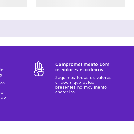
Comprometimento com
de
os valores escoteiros
s
Seguimos todos os valores
e ideais que estão
sos
presentes no movimento
escoteiro.
io
ção