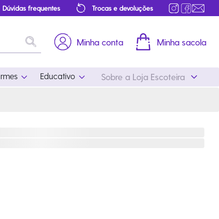
Dúvidas frequentes
Trocas e devoluções
Minha conta
Minha sacola
ormes
Educativo
Sobre a Loja Escoteira
Uniformes
Educativo
Feminino
Distintivos
Masculino
Literatura
Infantil
Programa Educativo
Atualizado
ros
Acessórios Escoteiros
Mapa de Progressão
Certificados
Cordões