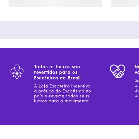
Todos os lucros são
N
revertidos para os
v
Escoteiros do Brasil
S
p
A Loja Escoteira incentiva
d
a prática do Escotismo no
pr
país e reverte todos seus
lucros para o movimento.