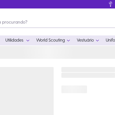
Utilidades
World Scouting
Vestuário
Unif
ades
World Scouting
Vestuário
pamento
Acampamento
Feminino
em
Moda
Masculino
s
Acessórios
Infantil
Outros
Acessórios Escotei
Educativo
Ramo Filhotes