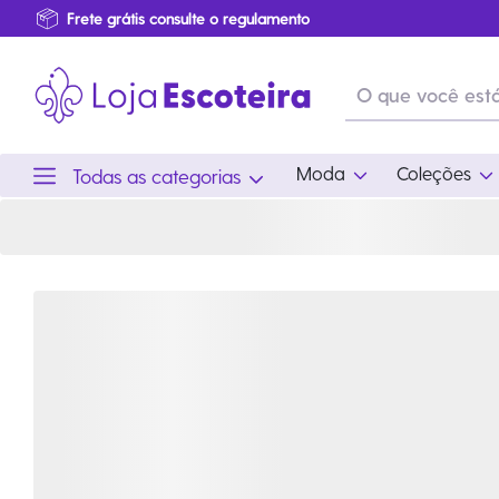
Camisa Manga Longa Adulto Verde Garrafa Feminina Modelo 2016 | Loja Escoteira
Primeira Troca Grátis
Produtos de produção Brasileira
Parcelamento das compras
Frete grátis consulte o regulamento
Primeira Troca Grátis
Moda
Coleções
Todas as categorias
Moda
Coleções
Utilid
Feminino
Coleção Snoopy
Acam
Acessórios
Eventos
Viag
Masculino
Coleção Scouts Vibes
Outro
Infantil
Coleção Flor de Lis
Coleção Centenário
Ramo Filhotes