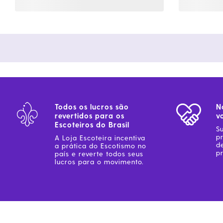
Todos os lucros são
N
revertidos para os
v
Escoteiros do Brasil
S
p
A Loja Escoteira incentiva
d
a prática do Escotismo no
pr
país e reverte todos seus
lucros para o movimento.