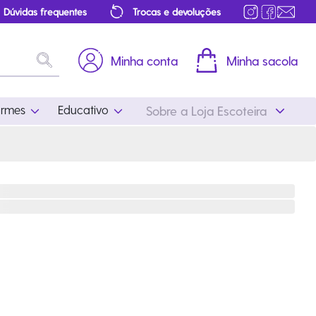
Dúvidas frequentes
Trocas e devoluções
Minha conta
Minha sacola
ormes
Educativo
Sobre a Loja Escoteira
Uniformes
Educativo
Feminino
Distintivos
Masculino
Literatura
Infantil
Programa Educativo
Atualizado
ros
Acessórios Escoteiros
Mapa de Progressão
Certificados
Cordões