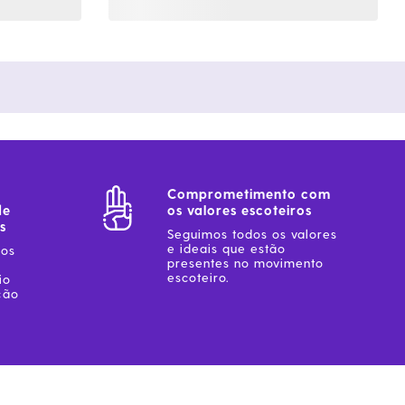
Comprometimento com
de
os valores escoteiros
s
Seguimos todos os valores
e ideais que estão
sos
presentes no movimento
escoteiro.
io
ção