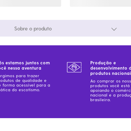
Sobre o produto
ós estamos juntos com
Produção e
ocê nessa aventura
desenvolvimento 
produtos nacionai
urgimos para trazer
rodutos de qualidade e
Ao comprar os nos
e forma acessível para a
produtos você está
ática do escotismo.
apoiando o comérc
nacional e a produ
brasileira.