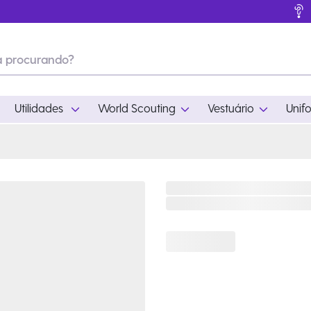
Utilidades
World Scouting
Vestuário
Unif
ades
World Scouting
Vestuário
pamento
Acampamento
Feminino
em
Moda
Masculino
s
Acessórios
Infantil
Outros
Acessórios Escotei
Educativo
Ramo Filhotes