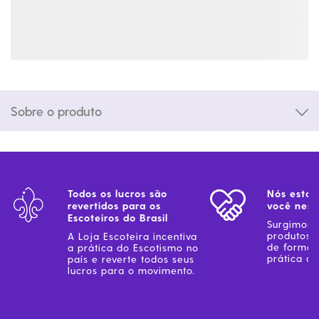
Sobre o produto
Todos os lucros são
Nós estam
revertidos para os
você ness
Escoteiros do Brasil
Surgimos 
produtos 
A Loja Escoteira incentiva
de forma 
a prática do Escotismo no
prática do
país e reverte todos seus
lucros para o movimento.