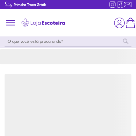
Camisa Manga Longa Jovem Azul Marinho Feminina Modelo 2016 | Loja Escoteira
Primeira Troca Grátis
Produtos de produção Brasileira
Parcelamento das compras
Frete grátis consulte o regulamento
Primeira Troca Grátis
Moda
Coleções
Utilidades
World
Scouting
Feminino
Coleção
Acampamento
Snoopy
Acampame
Acessórios
Viagem
Eventos
Moda
Masculino
Outros
Coleção Scouts
Acessórios
Infantil
Vibes
Outros
Coleção Flor de
Educativo
Lis
Coleção