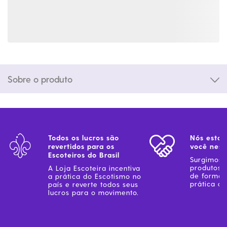
Sobre o produto
Todos os lucros são
Nós estam
revertidos para os
você ness
Escoteiros do Brasil
Surgimos 
produtos 
A Loja Escoteira incentiva
de forma 
a prática do Escotismo no
prática do
país e reverte todos seus
lucros para o movimento.