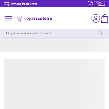
Camisa Manga Longa Uniforme do Mar Masculina-G | Loja Escoteira
Primeira Troca Grátis
Produtos de produção Brasileira
Parcelamento das compras
Frete grátis consulte o regulamento
Primeira Troca Grátis
Moda
Coleções
Utilidades
World
Scouting
Feminino
Coleção
Acampamento
Snoopy
Acampame
Acessórios
Viagem
Eventos
Moda
Masculino
Outros
Coleção Scouts
Acessórios
Infantil
Vibes
Outros
Coleção Flor de
Educativo
Lis
Coleção