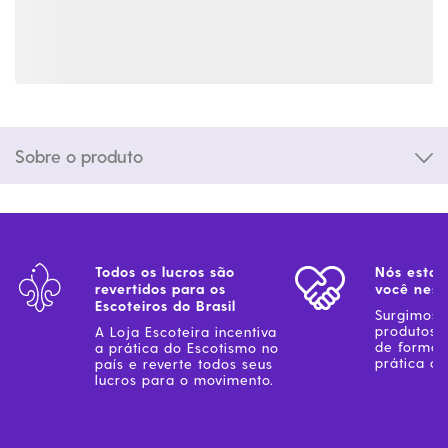
Sobre o produto
Todos os lucros são
Nós estam
revertidos para os
você ness
Escoteiros do Brasil
Surgimos 
produtos 
A Loja Escoteira incentiva
de forma 
a prática do Escotismo no
prática do
país e reverte todos seus
lucros para o movimento.