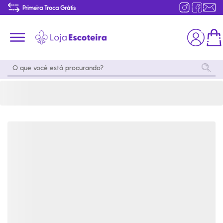
Camisa Polo Adulta Unissex Seleção Escoteira | Loja Escoteira
Primeira Troca Grátis
Produtos de produção Brasileira
Parcelamento das compras
Frete grátis consulte o regulamento
Primeira Troca Grátis
Moda
Coleções
Utilidades
World
Scouting
Feminino
Coleção
Acampamento
Snoopy
Acampame
Acessórios
Viagem
Eventos
Moda
Masculino
Outros
Coleção Scouts
Acessórios
Infantil
Vibes
Outros
Coleção Flor de
Educativo
Lis
Coleção