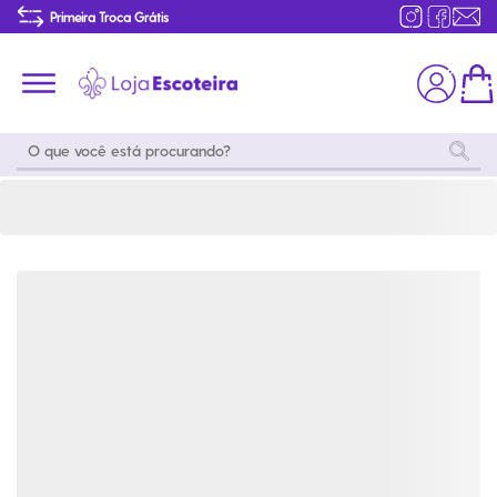
Camisa Polo Adulto Verde Garrafa Feminina Modelo 2016 | Loja Escoteira
Primeira Troca Grátis
Produtos de produção Brasileira
Parcelamento das compras
Frete grátis consulte o regulamento
Primeira Troca Grátis
Moda
Coleções
Utilidades
World
Scouting
Feminino
Coleção
Acampamento
Snoopy
Acampame
Acessórios
Viagem
Eventos
Moda
Masculino
Outros
Coleção Scouts
Acessórios
Infantil
Vibes
Outros
Coleção Flor de
Educativo
Lis
Coleção