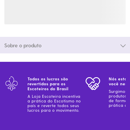
Sobre o produto
Todos os lucros são
Nós estam
revertidos para os
você ness
Escoteiros do Brasil
Surgimos 
produtos 
A Loja Escoteira incentiva
de forma 
a prática do Escotismo no
prática do
país e reverte todos seus
lucros para o movimento.