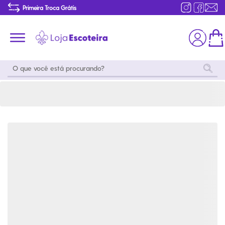
Camisa Polo Adulto Verde Garrafa Masculina Modelo 2016 | Loja Escoteira
Primeira Troca Grátis
Produtos de produção Brasileira
Parcelamento das compras
Frete grátis consulte o regulamento
Primeira Troca Grátis
Moda
Coleções
Utilidades
World
Scouting
Feminino
Coleção
Acampamento
Snoopy
Acampame
Acessórios
Viagem
Eventos
Moda
Masculino
Outros
Coleção Scouts
Acessórios
Infantil
Vibes
Outros
Coleção Flor de
Educativo
Lis
Coleção