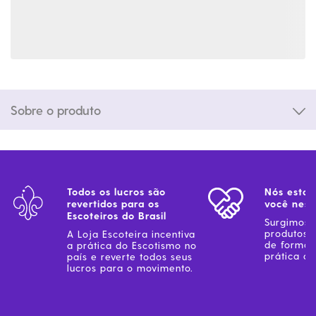
Sobre o produto
Todos os lucros são
Nós estam
revertidos para os
você ness
Escoteiros do Brasil
Surgimos 
produtos 
A Loja Escoteira incentiva
de forma 
a prática do Escotismo no
prática do
país e reverte todos seus
lucros para o movimento.