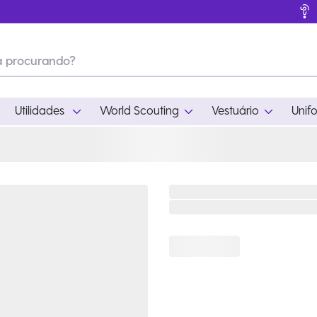
Utilidades
World Scouting
Vestuário
Unif
ades
World Scouting
Vestuário
pamento
Acampamento
Feminino
em
Moda
Masculino
s
Acessórios
Infantil
Outros
Acessórios Escotei
Educativo
Ramo Filhotes