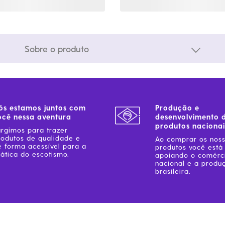
Sobre o produto
ós estamos juntos com
Produção e
ocê nessa aventura
desenvolvimento 
produtos nacionai
urgimos para trazer
rodutos de qualidade e
Ao comprar os nos
e forma acessível para a
produtos você está
ática do escotismo.
apoiando o comérc
nacional e a produ
brasileira.