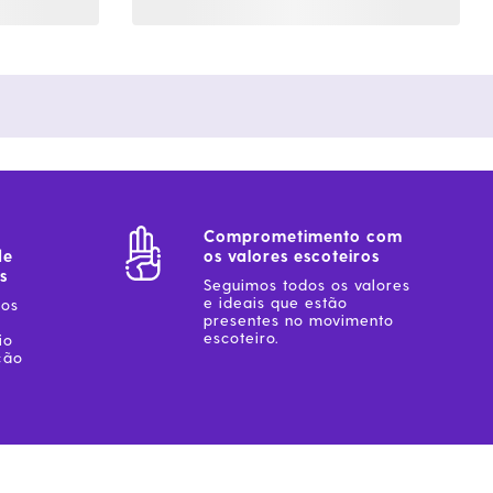
Comprometimento com
de
os valores escoteiros
s
Seguimos todos os valores
e ideais que estão
sos
presentes no movimento
escoteiro.
io
ção