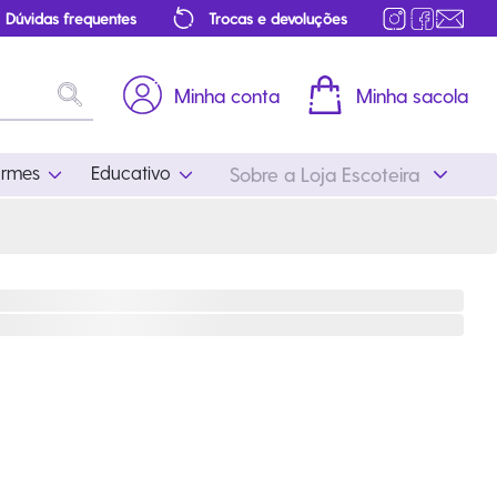
Dúvidas frequentes
Trocas e devoluções
Minha conta
Minha sacola
ormes
Educativo
Sobre a Loja Escoteira
Uniformes
Educativo
Feminino
Distintivos
Masculino
Literatura
Infantil
Programa Educativo
Atualizado
ros
Acessórios Escoteiros
Mapa de Progressão
Certificados
Cordões