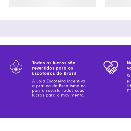
Todos os lucros são
N
revertidos para os
v
Escoteiros do Brasil
S
p
A Loja Escoteira incentiva
d
a prática do Escotismo no
pr
país e reverte todos seus
lucros para o movimento.