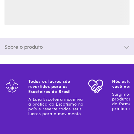
Sobre o produto
Todos os lucros são
Nós estam
revertidos para os
você ness
Escoteiros do Brasil
Surgimos 
produtos 
A Loja Escoteira incentiva
de forma 
a prática do Escotismo no
prática do
país e reverte todos seus
lucros para o movimento.