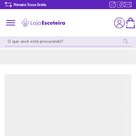
Camisa Polo Flor de Lis Fogueira Feminina-Preto-16 | Loja Escoteira
Primeira Troca Grátis
Produtos de produção Brasileira
Parcelamento das compras
Frete grátis consulte o regulamento
Primeira Troca Grátis
Moda
Coleções
Utilidades
World
Scouting
Feminino
Coleção
Acampamento
Snoopy
Acampame
Acessórios
Viagem
Eventos
Moda
Masculino
Outros
Coleção Scouts
Acessórios
Infantil
Vibes
Outros
Coleção Flor de
Educativo
Lis
Coleção