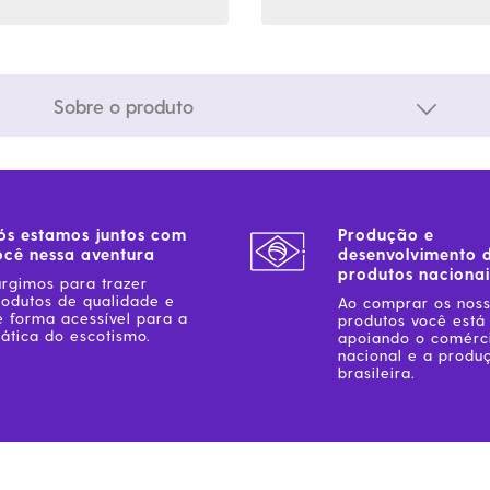
Sobre o produto
ós estamos juntos com
Produção e
ocê nessa aventura
desenvolvimento 
produtos nacionai
urgimos para trazer
rodutos de qualidade e
Ao comprar os nos
e forma acessível para a
produtos você está
ática do escotismo.
apoiando o comérc
nacional e a produ
brasileira.