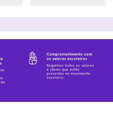
Comprometimento com
de
os valores escoteiros
s
Seguimos todos os valores
e ideais que estão
sos
presentes no movimento
escoteiro.
io
ção