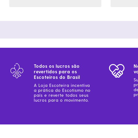
Todos os lucros são
N
revertidos para os
v
Escoteiros do Brasil
S
p
A Loja Escoteira incentiva
d
a prática do Escotismo no
pr
país e reverte todos seus
lucros para o movimento.