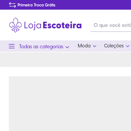
Camisa Polo Flor de Lis Fogueira Feminina-Preto-8 | Loja Escoteira
Primeira Troca Grátis
Produtos de produção Brasileira
Parcelamento das compras
Frete grátis consulte o regulamento
Primeira Troca Grátis
Moda
Coleções
Todas as categorias
Moda
Coleções
Utilid
Feminino
Coleção Snoopy
Acam
Acessórios
Eventos
Viag
Masculino
Coleção Scouts Vibes
Outro
Infantil
Coleção Flor de Lis
Coleção Centenário
Ramo Filhotes