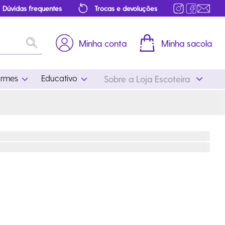
Dúvidas frequentes
Trocas e devoluções
Minha conta
Minha sacola
ormes
Educativo
Sobre a Loja Escoteira
Uniformes
Educativo
Feminino
Distintivos
Masculino
Literatura
Infantil
Programa Educativo
Atualizado
ros
Acessórios Escoteiros
Mapa de Progressão
Certificados
Cordões