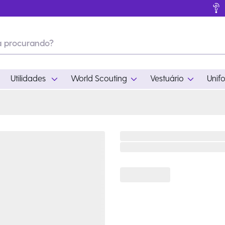
Utilidades
World Scouting
Vestuário
Unif
ades
World Scouting
Vestuário
pamento
Acampamento
Feminino
em
Moda
Masculino
s
Acessórios
Infantil
Outros
Acessórios Escotei
Educativo
Ramo Filhotes