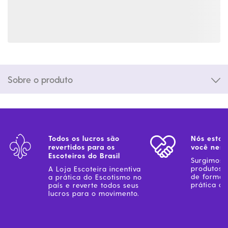
Sobre o produto
Todos os lucros são
Nós estam
revertidos para os
você ness
Escoteiros do Brasil
Surgimos 
produtos 
A Loja Escoteira incentiva
de forma 
a prática do Escotismo no
prática do
país e reverte todos seus
lucros para o movimento.