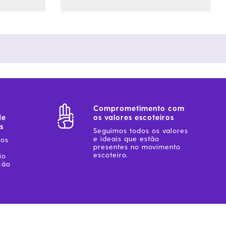
Comprometimento com
de
os valores escoteiros
s
Seguimos todos os valores
e ideais que estão
sos
presentes no movimento
escoteiro.
io
ção