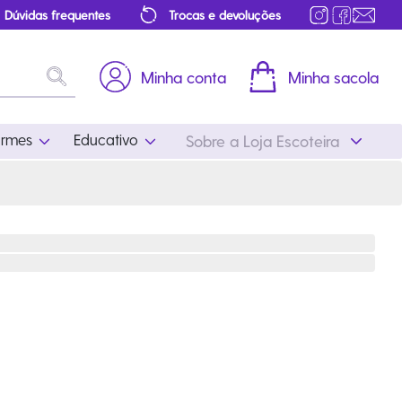
Dúvidas frequentes
Trocas e devoluções
Minha conta
Minha sacola
ormes
Educativo
Sobre a Loja Escoteira
Uniformes
Educativo
Feminino
Distintivos
Masculino
Literatura
Infantil
Programa Educativo
Atualizado
ros
Acessórios Escoteiros
Mapa de Progressão
Certificados
Cordões