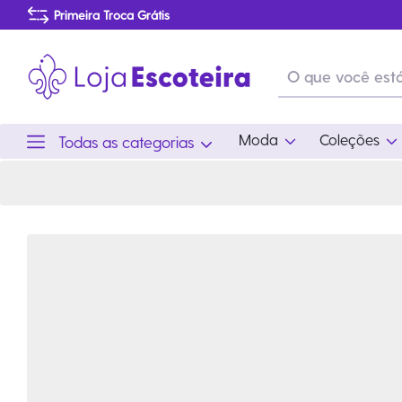
Camisa Polo Uniforme do Mar Infantil | Loja Escoteira
Primeira Troca Grátis
Produtos de produção Brasileira
Parcelamento das compras
Frete grátis consulte o regulamento
Primeira Troca Grátis
Moda
Coleções
Todas as categorias
Moda
Coleções
Utilid
Feminino
Coleção Snoopy
Acam
Acessórios
Eventos
Viag
Masculino
Coleção Scouts Vibes
Outro
Infantil
Coleção Flor de Lis
Coleção Centenário
Ramo Filhotes