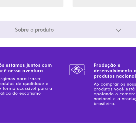
Sobre o produto
ós estamos juntos com
Produção e
ocê nessa aventura
desenvolvimento 
produtos nacionai
urgimos para trazer
rodutos de qualidade e
Ao comprar os nos
e forma acessível para a
produtos você está
ática do escotismo.
apoiando o comérc
nacional e a produ
brasileira.