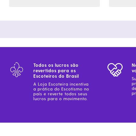
Todos os lucros são
N
revertidos para os
v
Escoteiros do Brasil
S
p
A Loja Escoteira incentiva
d
a prática do Escotismo no
pr
país e reverte todos seus
lucros para o movimento.