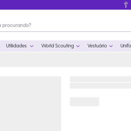
Utilidades
World Scouting
Vestuário
Unif
ades
World Scouting
Vestuário
pamento
Acampamento
Feminino
em
Moda
Masculino
s
Acessórios
Infantil
Outros
Acessórios Escotei
Educativo
Ramo Filhotes