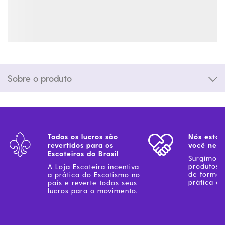
Sobre o produto
Todos os lucros são
Nós estam
revertidos para os
você ness
Escoteiros do Brasil
Surgimos 
produtos 
A Loja Escoteira incentiva
de forma 
a prática do Escotismo no
prática do
país e reverte todos seus
lucros para o movimento.