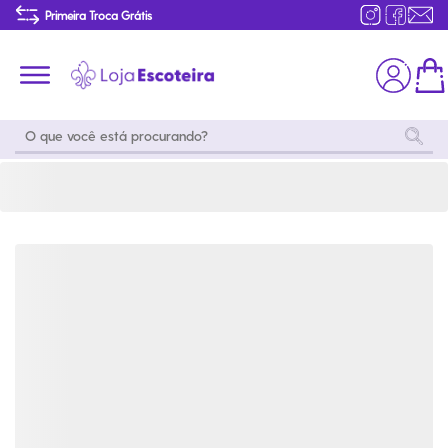
Camisa Polo Uniforme do Mar Infantil | Loja Escoteira
Primeira Troca Grátis
Produtos de produção Brasileira
Parcelamento das compras
Frete grátis consulte o regulamento
Primeira Troca Grátis
Moda
Coleções
Utilidades
World
Scouting
Feminino
Coleção
Acampamento
Snoopy
Acampame
Acessórios
Viagem
Eventos
Moda
Masculino
Outros
Coleção Scouts
Acessórios
Infantil
Vibes
Outros
Coleção Flor de
Educativo
Lis
Coleção