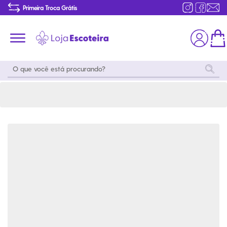
Camisa Polo Uniforme do Mar Masculina-M | Loja Escoteira
Primeira Troca Grátis
Produtos de produção Brasileira
Parcelamento das compras
Frete grátis consulte o regulamento
Primeira Troca Grátis
Moda
Coleções
Utilidades
World
Scouting
Feminino
Coleção
Acampamento
Snoopy
Acampame
Acessórios
Viagem
Eventos
Moda
Masculino
Outros
Coleção Scouts
Acessórios
Infantil
Vibes
Outros
Coleção Flor de
Educativo
Lis
Coleção