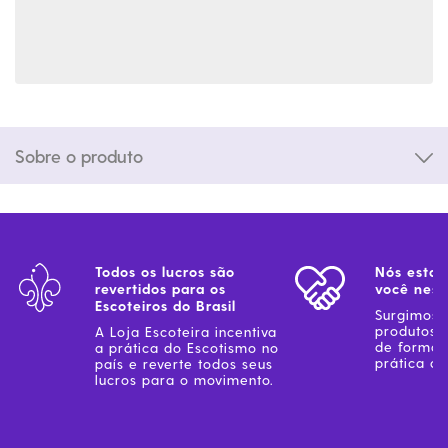
Sobre o produto
Todos os lucros são
Nós estam
revertidos para os
você ness
Escoteiros do Brasil
Surgimos 
produtos 
A Loja Escoteira incentiva
de forma 
a prática do Escotismo no
prática do
país e reverte todos seus
lucros para o movimento.