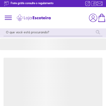
Camiseta 15º Aventura Nacional Sênior | Loja Escoteira
Primeira Troca Grátis
Produtos de produção Brasileira
Parcelamento das compras
Frete grátis consulte o regulamento
Primeira Troca Grátis
Moda
Coleções
Utilidades
World
Scouting
Feminino
Coleção
Acampamento
Snoopy
Acampame
Acessórios
Viagem
Eventos
Moda
Masculino
Outros
Coleção Scouts
Acessórios
Infantil
Vibes
Outros
Coleção Flor de
Educativo
Lis
Coleção