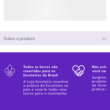
Sobre o produto
Todos os lucros são
Nós estam
revertidos para os
você ness
Escoteiros do Brasil
Surgimos 
produtos 
A Loja Escoteira incentiva
de forma 
a prática do Escotismo no
prática do
país e reverte todos seus
lucros para o movimento.