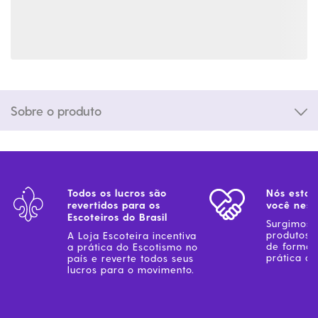
Sobre o produto
Todos os lucros são
Nós estam
revertidos para os
você ness
Escoteiros do Brasil
Surgimos 
produtos 
A Loja Escoteira incentiva
de forma 
a prática do Escotismo no
prática do
país e reverte todos seus
lucros para o movimento.