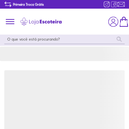
Camiseta Básica Adulto Verde Garrafa Masculina Modelo 2016 | Loja Escoteira
Primeira Troca Grátis
Produtos de produção Brasileira
Parcelamento das compras
Frete grátis consulte o regulamento
Primeira Troca Grátis
Moda
Coleções
Utilidades
World
Scouting
Feminino
Coleção
Acampamento
Snoopy
Acampame
Acessórios
Viagem
Eventos
Moda
Masculino
Outros
Coleção Scouts
Acessórios
Infantil
Vibes
Outros
Coleção Flor de
Educativo
Lis
Coleção