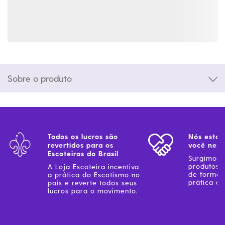
Sobre o produto
Todos os lucros são
Nós estam
revertidos para os
você ness
Escoteiros do Brasil
Surgimos 
produtos 
A Loja Escoteira incentiva
de forma 
a prática do Escotismo no
prática do
país e reverte todos seus
lucros para o movimento.