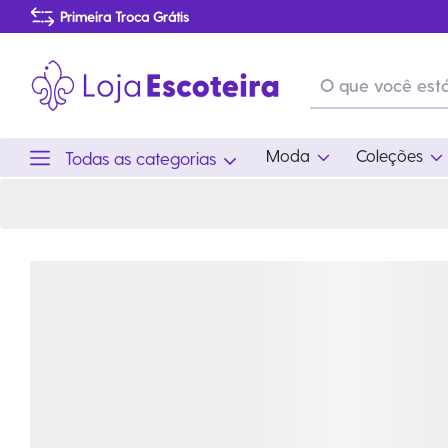
Camiseta Básica Logo World Scout Feminina Roxo | Loja Escoteira
Primeira Troca Grátis
Produtos de produção Brasileira
Parcelamento das compras
Frete grátis consulte o regulamento
Primeira Troca Grátis
Moda
Coleções
Todas as categorias
Moda
Coleções
Utilid
Feminino
Coleção Snoopy
Acam
Acessórios
Eventos
Viag
Masculino
Coleção Scouts Vibes
Outro
Infantil
Coleção Flor de Lis
Coleção Centenário
Ramo Filhotes