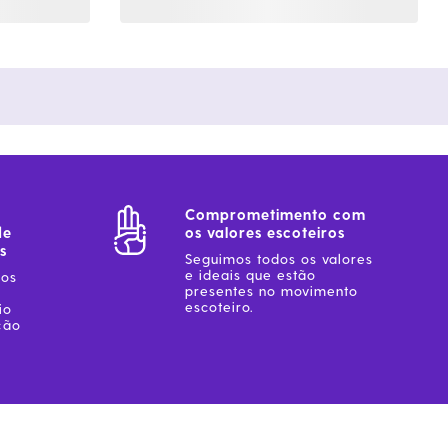
Comprometimento com
de
os valores escoteiros
s
Seguimos todos os valores
e ideais que estão
sos
presentes no movimento
escoteiro.
io
ção