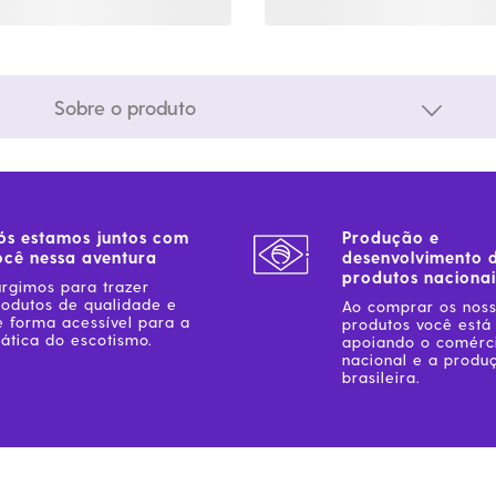
Sobre o produto
ós estamos juntos com
Produção e
ocê nessa aventura
desenvolvimento 
produtos nacionai
urgimos para trazer
rodutos de qualidade e
Ao comprar os nos
e forma acessível para a
produtos você está
ática do escotismo.
apoiando o comérc
nacional e a produ
brasileira.