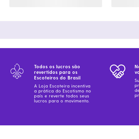
Todos os lucros são
N
revertidos para os
v
Escoteiros do Brasil
S
p
A Loja Escoteira incentiva
d
a prática do Escotismo no
pr
país e reverte todos seus
lucros para o movimento.