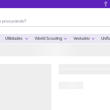
Utilidades
World Scouting
Vestuário
Unif
ades
World Scouting
Vestuário
pamento
Acampamento
Feminino
em
Moda
Masculino
s
Acessórios
Infantil
Outros
Acessórios Escotei
Educativo
Ramo Filhotes