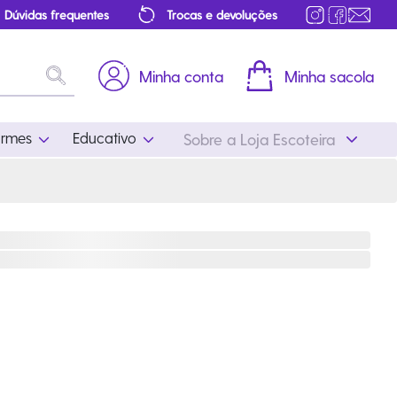
Dúvidas frequentes
Trocas e devoluções
Minha conta
Minha sacola
ormes
Educativo
Sobre a Loja Escoteira
Uniformes
Educativo
Feminino
Distintivos
Masculino
Literatura
Infantil
Programa Educativo
Atualizado
ros
Acessórios Escoteiros
Mapa de Progressão
Certificados
Cordões