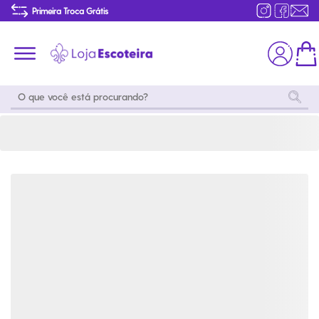
Camiseta Básica Uniforme do Mar Masculina-GG | Loja Escoteira
Primeira Troca Grátis
Produtos de produção Brasileira
Parcelamento das compras
Frete grátis consulte o regulamento
Primeira Troca Grátis
Moda
Coleções
Utilidades
World
Scouting
Feminino
Coleção
Acampamento
Snoopy
Acampame
Acessórios
Viagem
Eventos
Moda
Masculino
Outros
Coleção Scouts
Acessórios
Infantil
Vibes
Outros
Coleção Flor de
Educativo
Lis
Coleção