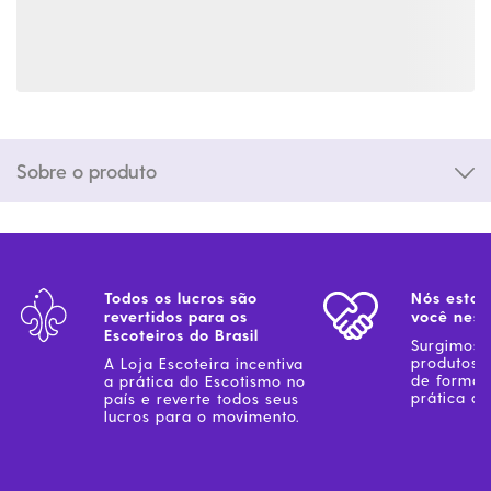
Sobre o produto
Todos os lucros são
Nós estam
revertidos para os
você ness
Escoteiros do Brasil
Surgimos 
produtos 
A Loja Escoteira incentiva
de forma 
a prática do Escotismo no
prática do
país e reverte todos seus
lucros para o movimento.