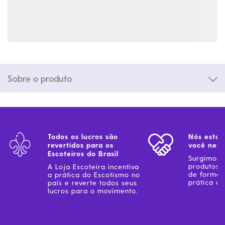
Sobre o produto
Todos os lucros são
Nós estam
revertidos para os
você ness
Escoteiros do Brasil
Surgimos 
produtos 
A Loja Escoteira incentiva
de forma 
a prática do Escotismo no
prática do
país e reverte todos seus
lucros para o movimento.