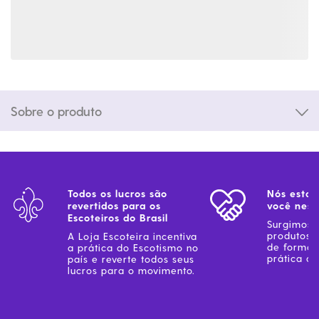
Sobre o produto
Todos os lucros são
Nós estam
revertidos para os
você ness
Escoteiros do Brasil
Surgimos 
produtos 
A Loja Escoteira incentiva
de forma 
a prática do Escotismo no
prática do
país e reverte todos seus
lucros para o movimento.