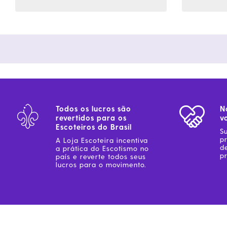
Todos os lucros são
N
revertidos para os
v
Escoteiros do Brasil
S
p
A Loja Escoteira incentiva
d
a prática do Escotismo no
pr
país e reverte todos seus
lucros para o movimento.