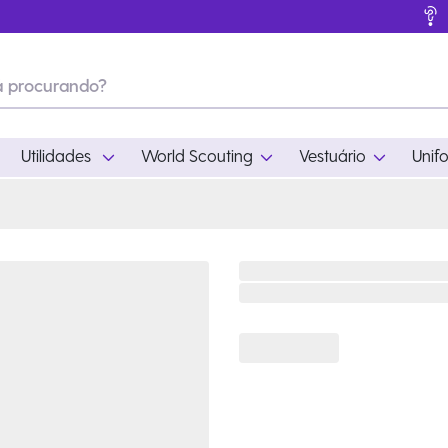
Utilidades
World Scouting
Vestuário
Unif
ades
World Scouting
Vestuário
pamento
Acampamento
Feminino
em
Moda
Masculino
s
Acessórios
Infantil
Outros
Acessórios Escotei
Educativo
Ramo Filhotes