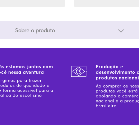
Sobre o produto
ós estamos juntos com
Produção e
ocê nessa aventura
desenvolvimento 
produtos nacionai
urgimos para trazer
rodutos de qualidade e
Ao comprar os nos
e forma acessível para a
produtos você está
ática do escotismo.
apoiando o comérc
nacional e a produ
brasileira.