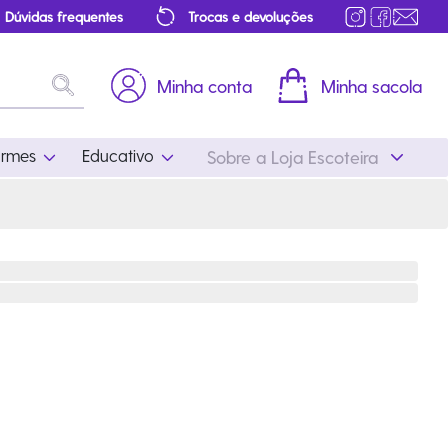
Dúvidas frequentes
Trocas e devoluções
Minha conta
Minha sacola
ormes
Educativo
Sobre a Loja Escoteira
Uniformes
Educativo
Feminino
Distintivos
Masculino
Literatura
Infantil
Programa Educativo
Atualizado
ros
Acessórios Escoteiros
Mapa de Progressão
Certificados
Cordões