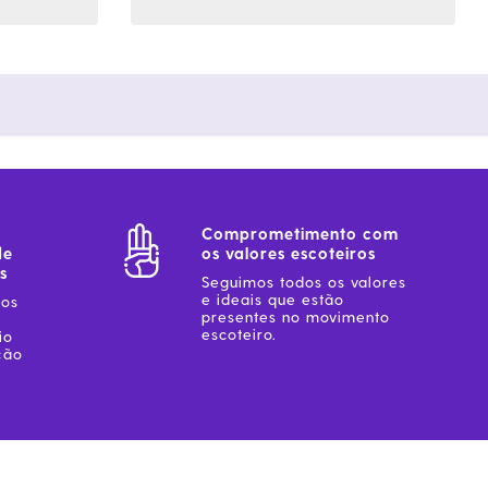
Comprometimento com
de
os valores escoteiros
s
Seguimos todos os valores
e ideais que estão
sos
presentes no movimento
escoteiro.
io
ção