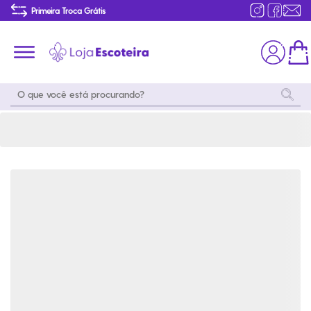
Camiseta Dry Fit Manga Curta Masculino | Loja Escoteira
Primeira Troca Grátis
Produtos de produção Brasileira
Parcelamento das compras
Frete grátis consulte o regulamento
Primeira Troca Grátis
Moda
Coleções
Utilidades
World
Scouting
Feminino
Coleção
Acampamento
Snoopy
Acampame
Acessórios
Viagem
Eventos
Moda
Masculino
Outros
Coleção Scouts
Acessórios
Infantil
Vibes
Outros
Coleção Flor de
Educativo
Lis
Coleção