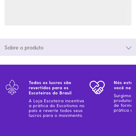
Sobre o produto
Todos os lucros são
Nós estam
revertidos para os
você ness
Escoteiros do Brasil
Surgimos 
produtos 
A Loja Escoteira incentiva
de forma 
a prática do Escotismo no
prática do
país e reverte todos seus
lucros para o movimento.