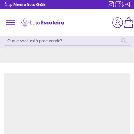
Camiseta Dry Fit Manga Longa Masculino | Loja Escoteira
Primeira Troca Grátis
Produtos de produção Brasileira
Parcelamento das compras
Frete grátis consulte o regulamento
Primeira Troca Grátis
Moda
Coleções
Utilidades
World
Scouting
Feminino
Coleção
Acampamento
Snoopy
Acampame
Acessórios
Viagem
Eventos
Moda
Masculino
Outros
Coleção Scouts
Acessórios
Infantil
Vibes
Outros
Coleção Flor de
Educativo
Lis
Coleção