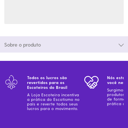
Sobre o produto
Todos os lucros são
Nós estam
revertidos para os
você ness
Escoteiros do Brasil
Surgimos 
produtos 
A Loja Escoteira incentiva
de forma 
a prática do Escotismo no
prática do
país e reverte todos seus
lucros para o movimento.