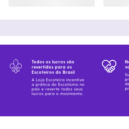
Todos os lucros são
N
revertidos para os
v
Escoteiros do Brasil
S
p
A Loja Escoteira incentiva
d
a prática do Escotismo no
pr
país e reverte todos seus
lucros para o movimento.