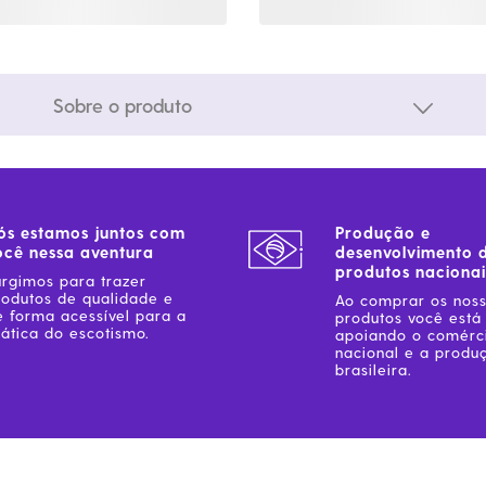
Sobre o produto
ós estamos juntos com
Produção e
ocê nessa aventura
desenvolvimento 
produtos nacionai
urgimos para trazer
rodutos de qualidade e
Ao comprar os nos
e forma acessível para a
produtos você está
ática do escotismo.
apoiando o comérc
nacional e a produ
brasileira.