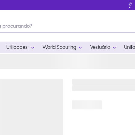
Utilidades
World Scouting
Vestuário
Unif
ades
World Scouting
Vestuário
pamento
Acampamento
Feminino
em
Moda
Masculino
s
Acessórios
Infantil
Outros
Acessórios Escotei
Educativo
Ramo Filhotes