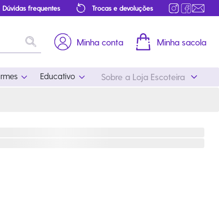
Dúvidas frequentes
Trocas e devoluções
Minha conta
Minha sacola
ormes
Educativo
Sobre a Loja Escoteira
Uniformes
Educativo
Feminino
Distintivos
Masculino
Literatura
Infantil
Programa Educativo
Atualizado
ros
Acessórios Escoteiros
Mapa de Progressão
Certificados
Cordões