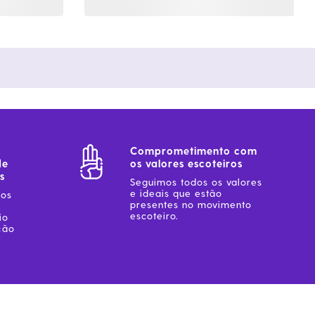
Comprometimento com
de
os valores escoteiros
s
Seguimos todos os valores
e ideais que estão
sos
presentes no movimento
escoteiro.
io
ção