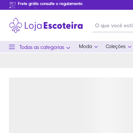
Camiseta Manga Longa Brand Wosm | Loja Escoteira
Primeira Troca Grátis
…
Produtos de produção Brasileira
Parcelamento das compras
Frete grátis consulte o regulamento
Primeira Troca Grátis
Moda
Coleções
Todas as categorias
Moda
Coleções
Utilid
Feminino
Coleção Snoopy
Acam
Acessórios
Eventos
Viag
Masculino
Coleção Scouts Vibes
Outro
Infantil
Coleção Flor de Lis
Coleção Centenário
Ramo Filhotes