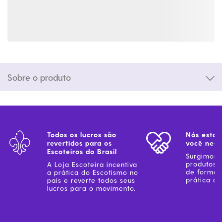
Sobre o produto
Todos os lucros são
Nós estam
revertidos para os
você ness
Escoteiros do Brasil
Surgimos 
produtos 
A Loja Escoteira incentiva
de forma 
a prática do Escotismo no
prática do
país e reverte todos seus
lucros para o movimento.