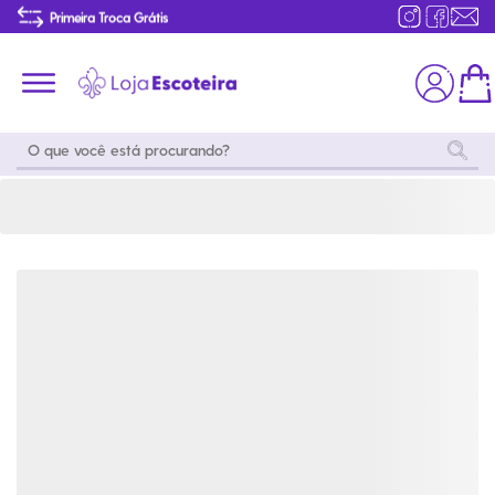
Camiseta Manga Longa Brand Wosm | Loja Escoteira
Primeira Troca Grátis
Produtos de produção Brasileira
Parcelamento das compras
Frete grátis consulte o regulamento
Primeira Troca Grátis
Moda
Coleções
Utilidades
World
Scouting
Feminino
Coleção
Acampamento
Snoopy
Acampame
Acessórios
Viagem
Eventos
Moda
Masculino
Outros
Coleção Scouts
Acessórios
Infantil
Vibes
Outros
Coleção Flor de
Educativo
Lis
Coleção