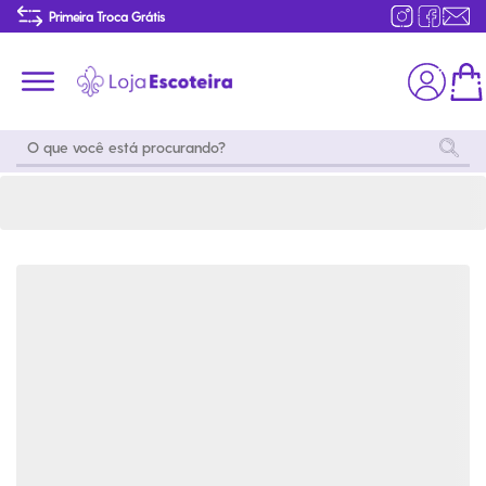
Camiseta Mascotes Jamboree 100 Verde | Loja Escoteira
Primeira Troca Grátis
Produtos de produção Brasileira
Parcelamento das compras
Frete grátis consulte o regulamento
Primeira Troca Grátis
Moda
Coleções
Utilidades
World
Scouting
Feminino
Coleção
Acampamento
Snoopy
Acampame
Acessórios
Viagem
Eventos
Moda
Masculino
Outros
Coleção Scouts
Acessórios
Infantil
Vibes
Outros
Coleção Flor de
Educativo
Lis
Coleção