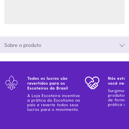
Sobre o produto
Todos os lucros são
Nós estam
revertidos para os
você ness
Escoteiros do Brasil
Surgimos 
produtos 
A Loja Escoteira incentiva
de forma 
a prática do Escotismo no
prática do
país e reverte todos seus
lucros para o movimento.