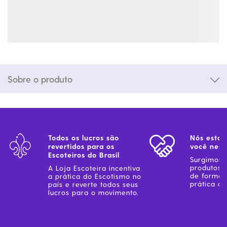
Sobre o produto
Todos os lucros são
Nós estam
revertidos para os
você ness
Escoteiros do Brasil
Surgimos 
produtos 
A Loja Escoteira incentiva
de forma 
a prática do Escotismo no
prática do
país e reverte todos seus
lucros para o movimento.