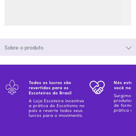
Sobre o produto
Todos os lucros são
Nós estam
revertidos para os
você ness
Escoteiros do Brasil
Surgimos 
produtos 
A Loja Escoteira incentiva
de forma 
a prática do Escotismo no
prática do
país e reverte todos seus
lucros para o movimento.