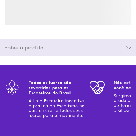
Sobre o produto
Todos os lucros são
Nós estam
revertidos para os
você ness
Escoteiros do Brasil
Surgimos 
produtos 
A Loja Escoteira incentiva
de forma 
a prática do Escotismo no
prática do
país e reverte todos seus
lucros para o movimento.