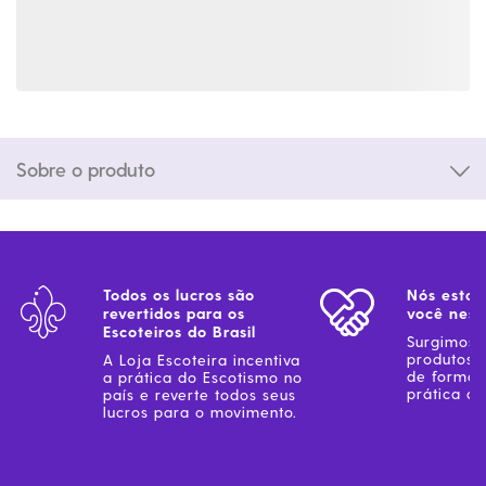
Sobre o produto
Todos os lucros são
Nós estam
revertidos para os
você ness
Escoteiros do Brasil
Surgimos 
produtos 
A Loja Escoteira incentiva
de forma 
a prática do Escotismo no
prática do
país e reverte todos seus
lucros para o movimento.