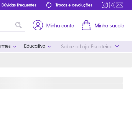
Dúvidas frequentes
Trocas e devoluções
Minha conta
Minha sacola
ormes
Educativo
Sobre a Loja Escoteira
Uniformes
Educativo
Feminino
Distintivos
Masculino
Literatura
Infantil
Programa Educativo
Atualizado
ros
Acessórios Escoteiros
Mapa de Progressão
Certificados
Cordões