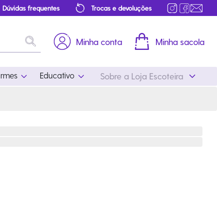
Dúvidas frequentes
Trocas e devoluções
Minha conta
Minha sacola
ormes
Educativo
Sobre a Loja Escoteira
Uniformes
Educativo
Feminino
Distintivos
Masculino
Literatura
Infantil
Programa Educativo
Atualizado
ros
Acessórios Escoteiros
Mapa de Progressão
Certificados
Cordões