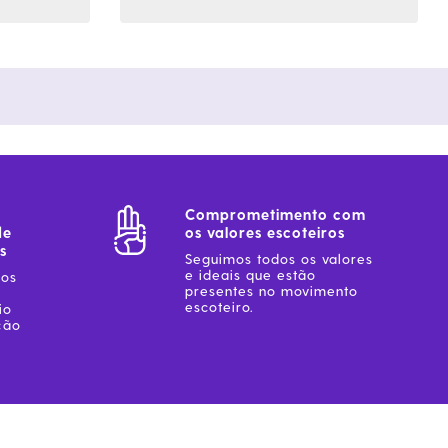
Comprometimento com
de
os valores escoteiros
s
Seguimos todos os valores
e ideais que estão
sos
presentes no movimento
escoteiro.
io
ção