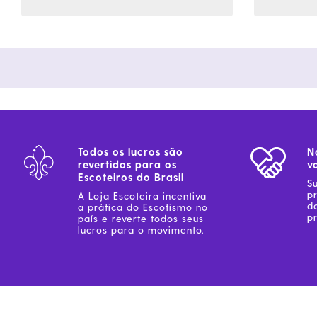
Todos os lucros são
N
revertidos para os
v
Escoteiros do Brasil
S
p
A Loja Escoteira incentiva
d
a prática do Escotismo no
pr
país e reverte todos seus
lucros para o movimento.