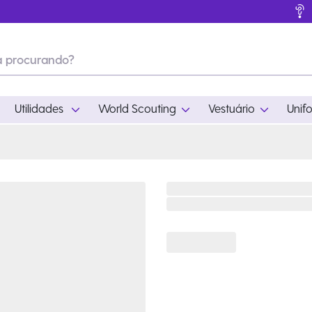
Utilidades
World Scouting
Vestuário
Unif
ades
World Scouting
Vestuário
pamento
Acampamento
Feminino
em
Moda
Masculino
s
Acessórios
Infantil
Outros
Acessórios Escotei
Educativo
Ramo Filhotes