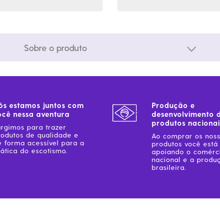
Sobre o produto
ós estamos juntos com
Produção e
ocê nessa aventura
desenvolvimento 
produtos nacionai
urgimos para trazer
rodutos de qualidade e
Ao comprar os nos
e forma acessível para a
produtos você está
ática do escotismo.
apoiando o comérc
nacional e a produ
brasileira.