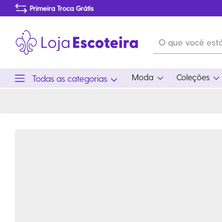
Camiseta Sábado Vou Acampar | Loja Escoteira
Primeira Troca Grátis
Produtos de produção Brasileira
Parcelamento das compras
Frete grátis consulte o regulamento
Primeira Troca Grátis
Moda
Coleções
Todas as categorias
Moda
Coleções
Utilid
Feminino
Coleção Snoopy
Acam
Acessórios
Eventos
Viag
Masculino
Coleção Scouts Vibes
Outro
Infantil
Coleção Flor de Lis
Coleção Centenário
Ramo Filhotes