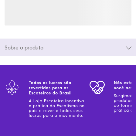
Sobre o produto
Todos os lucros são
Nós estam
revertidos para os
você ness
Escoteiros do Brasil
Surgimos 
produtos 
A Loja Escoteira incentiva
de forma 
a prática do Escotismo no
prática do
país e reverte todos seus
lucros para o movimento.