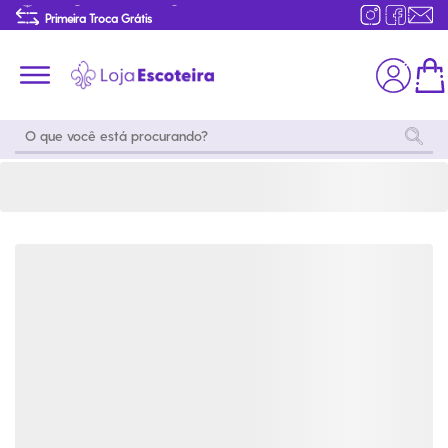
Camiseta Sábado Vou Acampar | Loja Escoteira
Primeira Troca Grátis
Produtos de produção Brasileira
Parcelamento das compras
Frete grátis consulte o regulamento
Primeira Troca Grátis
Moda
Coleções
Utilidades
World
Scouting
Feminino
Coleção
Acampamento
Snoopy
Acampame
Acessórios
Viagem
Eventos
Moda
Masculino
Outros
Coleção Scouts
Acessórios
Infantil
Vibes
Outros
Coleção Flor de
Educativo
Lis
Coleção