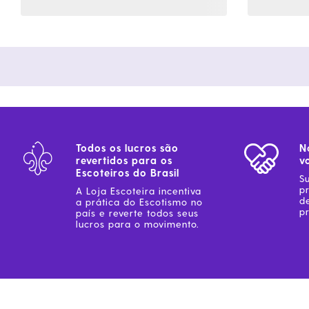
Todos os lucros são
N
revertidos para os
v
Escoteiros do Brasil
S
p
A Loja Escoteira incentiva
d
a prática do Escotismo no
pr
país e reverte todos seus
lucros para o movimento.