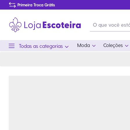
Camiseta Sábado Vou Acampar | Loja Escoteira
Primeira Troca Grátis
Produtos de produção Brasileira
Parcelamento das compras
Frete grátis consulte o regulamento
Primeira Troca Grátis
Moda
Coleções
Todas as categorias
Moda
Coleções
Utilid
Feminino
Coleção Snoopy
Acam
Acessórios
Eventos
Viag
Masculino
Coleção Scouts Vibes
Outro
Infantil
Coleção Flor de Lis
Coleção Centenário
Ramo Filhotes