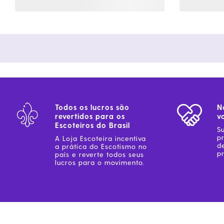
Todos os lucros são
N
revertidos para os
v
Escoteiros do Brasil
S
p
A Loja Escoteira incentiva
d
a prática do Escotismo no
pr
país e reverte todos seus
lucros para o movimento.