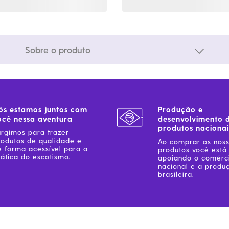
Sobre o produto
ós estamos juntos com
Produção e
ocê nessa aventura
desenvolvimento 
produtos nacionai
urgimos para trazer
rodutos de qualidade e
Ao comprar os nos
e forma acessível para a
produtos você está
ática do escotismo.
apoiando o comérc
nacional e a produ
brasileira.