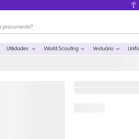
Utilidades
World Scouting
Vestuário
Unif
ades
World Scouting
Vestuário
pamento
Acampamento
Feminino
em
Moda
Masculino
s
Acessórios
Infantil
Outros
Acessórios Escotei
Educativo
Ramo Filhotes