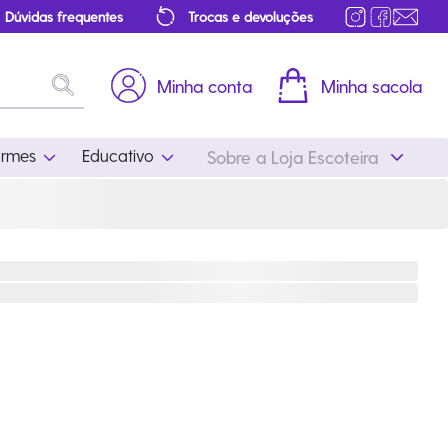
Dúvidas frequentes
Trocas e devoluções
Minha conta
Minha sacola
ormes
Educativo
Sobre a Loja Escoteira
Uniformes
Educativo
Feminino
Distintivos
Masculino
Literatura
Infantil
Programa Educativo
Atualizado
ros
Acessórios Escoteiros
Mapa de Progressão
Certificados
Cordões