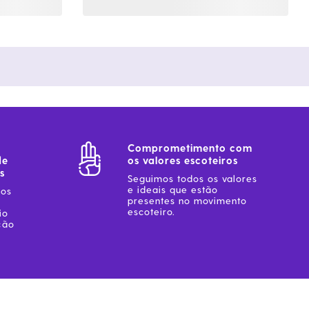
Comprometimento com
de
os valores escoteiros
s
Seguimos todos os valores
e ideais que estão
sos
presentes no movimento
escoteiro.
io
ção