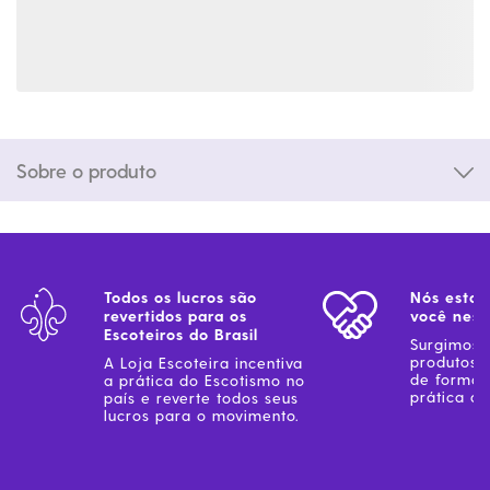
Sobre o produto
Todos os lucros são
Nós estam
revertidos para os
você ness
Escoteiros do Brasil
Surgimos 
produtos 
A Loja Escoteira incentiva
de forma 
a prática do Escotismo no
prática do
país e reverte todos seus
lucros para o movimento.