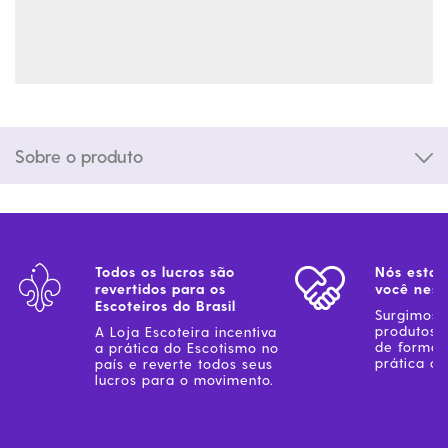
Sobre o produto
Todos os lucros são
Nós estam
revertidos para os
você ness
Escoteiros do Brasil
Surgimos 
produtos 
A Loja Escoteira incentiva
de forma 
a prática do Escotismo no
prática do
país e reverte todos seus
lucros para o movimento.