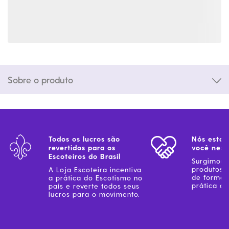
Sobre o produto
Todos os lucros são
Nós estam
revertidos para os
você ness
Escoteiros do Brasil
Surgimos 
produtos 
A Loja Escoteira incentiva
de forma 
a prática do Escotismo no
prática do
país e reverte todos seus
lucros para o movimento.