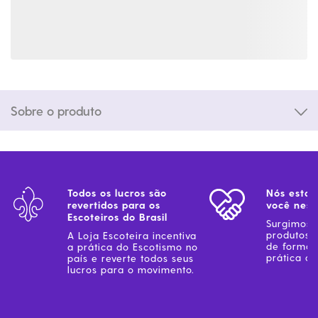
Sobre o produto
Todos os lucros são
Nós estam
revertidos para os
você ness
Escoteiros do Brasil
Surgimos 
produtos 
A Loja Escoteira incentiva
de forma 
a prática do Escotismo no
prática do
país e reverte todos seus
lucros para o movimento.