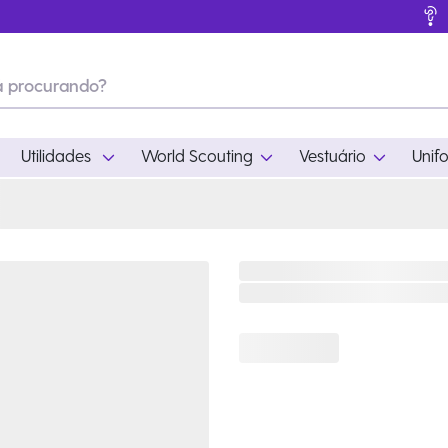
Utilidades
World Scouting
Vestuário
Unif
ades
World Scouting
Vestuário
pamento
Acampamento
Feminino
em
Moda
Masculino
s
Acessórios
Infantil
Outros
Acessórios Escotei
Educativo
Ramo Filhotes