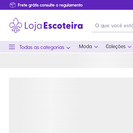
Camiseta Sou Escoteira Feminina | Loja Escoteira
Primeira Troca Grátis
…
Produtos de produção Brasileira
Parcelamento das compras
Frete grátis consulte o regulamento
Primeira Troca Grátis
Moda
Coleções
Todas as categorias
Moda
Coleções
Utilid
Feminino
Coleção Snoopy
Acam
Acessórios
Eventos
Viag
Masculino
Coleção Scouts Vibes
Outro
Infantil
Coleção Flor de Lis
Coleção Centenário
Ramo Filhotes