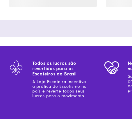
Todos os lucros são
N
revertidos para os
v
Escoteiros do Brasil
S
p
A Loja Escoteira incentiva
d
a prática do Escotismo no
pr
país e reverte todos seus
lucros para o movimento.