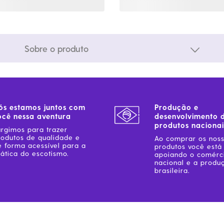
Sobre o produto
ós estamos juntos com
Produção e
ocê nessa aventura
desenvolvimento 
produtos nacionai
urgimos para trazer
rodutos de qualidade e
Ao comprar os nos
e forma acessível para a
produtos você está
ática do escotismo.
apoiando o comérc
nacional e a produ
brasileira.