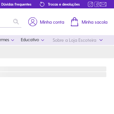
Dúvidas frequentes
Trocas e devoluções
Minha conta
Minha sacola
ormes
Educativo
Sobre a Loja Escoteira
Uniformes
Educativo
Feminino
Distintivos
Masculino
Literatura
Infantil
Programa Educativo
Atualizado
ros
Acessórios Escoteiros
Mapa de Progressão
Certificados
Cordões