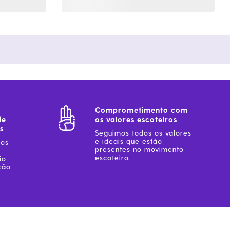
Comprometimento com
de
os valores escoteiros
s
Seguimos todos os valores
e ideais que estão
sos
presentes no movimento
escoteiro.
io
ção